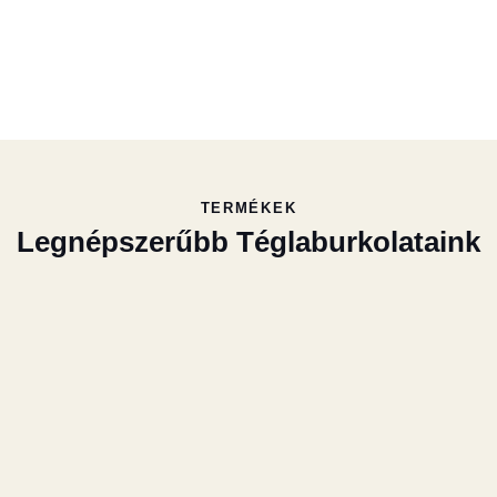
0+
Eladott négyzetméter
TERMÉKEK
Legnépszerűbb Téglaburkolataink