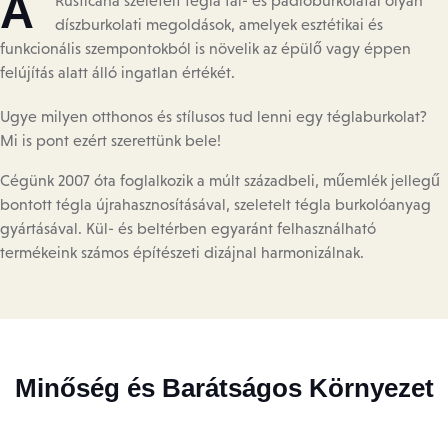
A
Rusticana szeletelt tégla fal- és padlóburkolatai olyan
díszburkolati megoldások, amelyek esztétikai és
funkcionális szempontokból is növelik az épülő vagy éppen
felújítás alatt álló ingatlan értékét.
Ugye milyen otthonos és stílusos tud lenni egy téglaburkolat?
Mi is pont ezért szerettünk bele!
Cégünk 2007 óta foglalkozik a múlt századbeli, műemlék jellegű
bontott tégla újrahasznosításával, szeletelt tégla burkolóanyag
gyártásával. Kül- és beltérben egyaránt felhasználható
termékeink számos építészeti dizájnal harmonizálnak.
Minőség és Barátságos Környezet