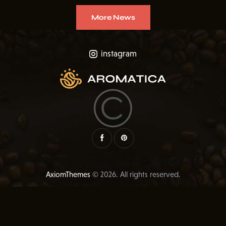
More News
instagram
nstagram-feed feed=2]
AxiomThemes
© 2026. All rights reserved.