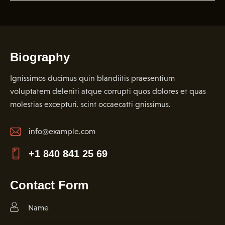
Biography
Ignissimos ducimus quin blandiitis praesentium
voluptatem deleniti atque corrupti quos dolores et quas
molestias excepturi. scint occaecatti gnissimus.
info@example.com
E-
+1 840 841 25 69
m
Ph
ail:
on
Contact Form
e: