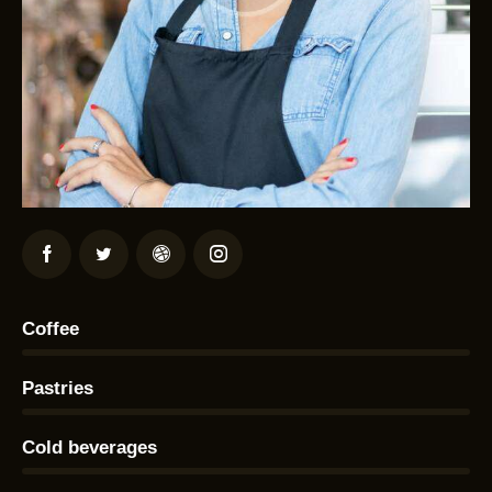
Coffee
0%
Pastries
0%
Cold beverages
8%